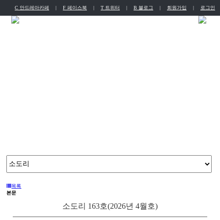
C 안드레아카페
|
F 페이스북
|
T 트위터
|
B 블로그
|
회원가입
|
로그인
English
Chinese
뭉치소통방
늘 새로운 도전으로 얻은 다년간의 노하우를 기반으로 가장 제주스럽고 현대적인 고품격 서비스를 제공합니다.
목록
본문
소도리 163호(2026년 4월호)