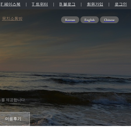
F 페이스북
|
T 트위터
|
B 블로그
|
회원가입
|
로그인
뭉치소통방
Korean
English
Chinese
스를 제공합니다.
이용후기