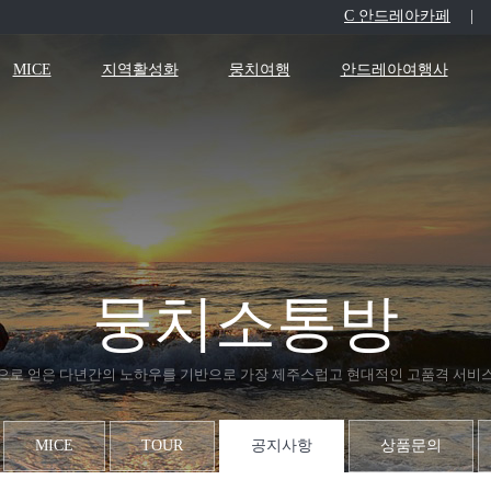
C 안드레아카페
|
MICE
지역활성화
뭉치여행
안드레아여행사
뭉치소통방
으로 얻은 다년간의 노하우를 기반으로 가장 제주스럽고 현대적인 고품격 서비
MICE
TOUR
공지사항
상품문의