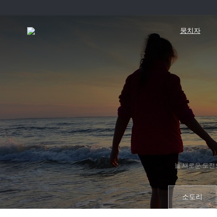
뭉치자
늘 새로운 도전
소도리