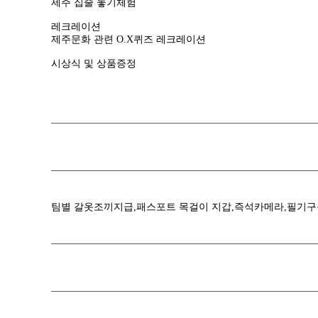
제주 집줄 놓기체험
레크레이션
제주문화 관련 O.X퀴즈 레크레이션
시상식 및 상품증정
팀별 갈옷조끼지급,패스포트 목걸이 지갑,즉석카메라,필기구