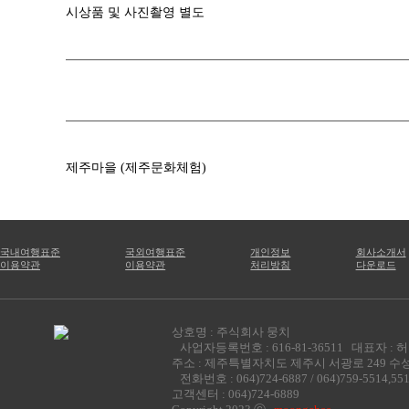
시상품 및 사진촬영 별도
제주마을 (제주문화체험)
국내여행표준
국외여행표준
개인정보
회사소개서
이용약관
이용약관
처리방침
다운로드
상호명 : 주식회사 뭉치
사업자등록번호 : 616-81-36511 대표자 : 
주소 : 제주특별자치도 제주시 서광로 249 
전화번호 : 064)724-6887 / 064)759-5514,55
고객센터 : 064)724-6889