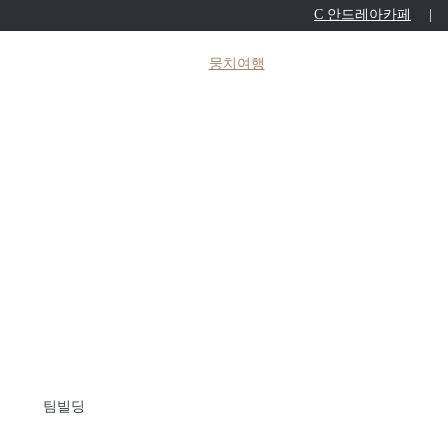
C 안드레아카페
|
MICE
지역활성화
뭉치여행
안드레아여행사
뭉치여행
으로 얻은 다년간의 노하우를 기반으로 가장 제주스럽고 현대적인 고품격 서비
팀빌딩
수학여행
탄소중립투어
우수