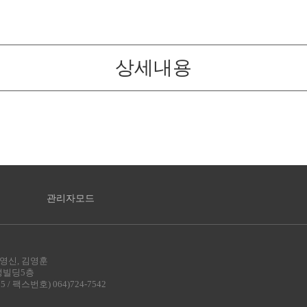
상세내용
관리자모드
허영신, 김영훈
수성빌딩5층
15 / 팩스번호) 064)724-7542