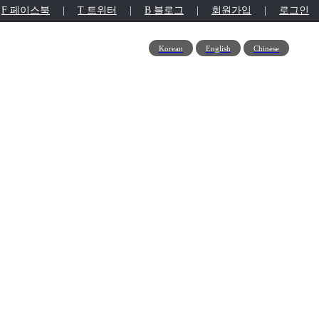
F 페이스북
|
T 트위터
|
B 블로그
|
회원가입
|
로그인
뭉치소통방
Korean
English
Chinese
스를 제공합니다.
여행상품
해외여행상품
지오액티비티